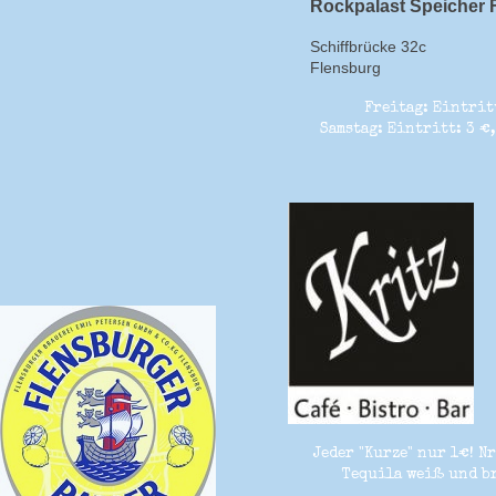
Rockpalast Speicher 
Schiffbrücke 32c
Flensburg
Freitag: Eintritt
Samstag: Eintritt: 3 €,
Jeder "Kurze" nur 1€! Nr
Tequila weiß und br