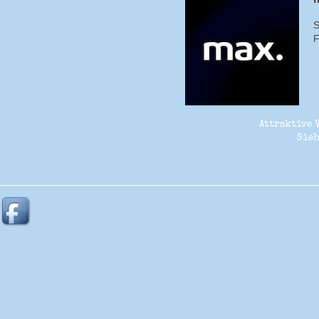
S
F
Attraktive 
Sieh